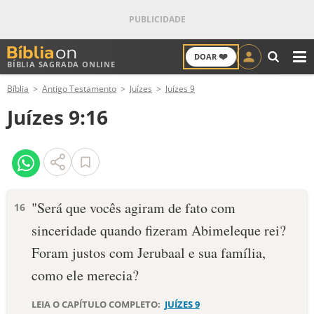
❤️
DOAR
BÍBLIA SAGRADA ONLINE
M
Bíblia
Antigo Testamento
Juízes
Juízes 9
ANTIGO TESTAMENTO
Juízes 9:16
NOVO TESTAMENTO
VERSÍCULOS
VERSÍCULO DO DIA
"Será que vocês agiram de fato com
16
sinceridade quando fizeram Abimeleque rei?
PALAVRA DO DIA
Foram justos com Jerubaal e sua família,
SALMO DO DIA
como ele merecia?
DEVOCIONAL DIÁRIO
LEIA O CAPÍTULO COMPLETO:
JUÍZES 9