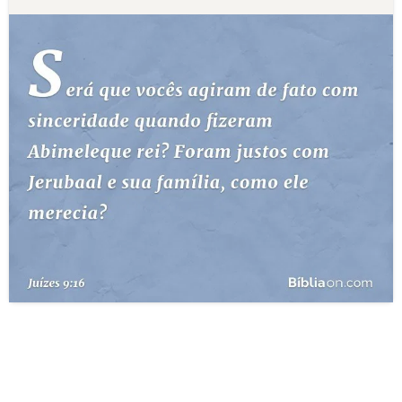
10 MANDAMENTOS
ESTUDOS BÍBLICOS
ESBOÇOS DE PREGAÇÃO
TEMAS
PERGUNTE À BÍBLIA
IA
TERMO BÍBLICO
JOGOS
QUEM SOMOS
LOJA BÍBLIAON