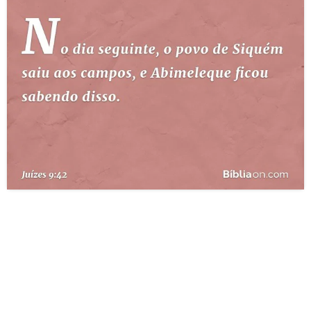
10 MANDAMENTOS
ESTUDOS BÍBLICOS
ESBOÇOS DE PREGAÇÃO
TEMAS
PERGUNTE À BÍBLIA
IA
TERMO BÍBLICO
JOGOS
QUEM SOMOS
LOJA BÍBLIAON