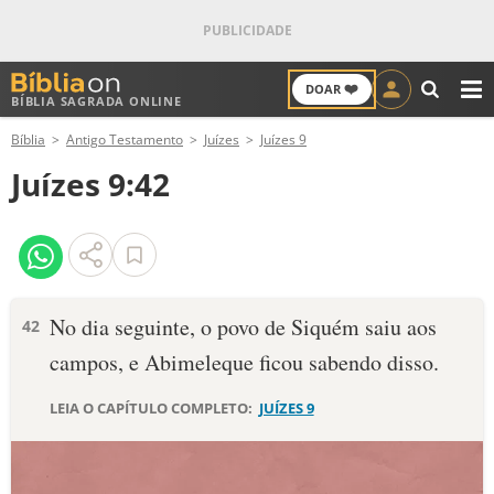
❤️
DOAR
BÍBLIA SAGRADA ONLINE
M
Bíblia
Antigo Testamento
Juízes
Juízes 9
ANTIGO TESTAMENTO
Juízes 9:42
NOVO TESTAMENTO
VERSÍCULOS
VERSÍCULO DO DIA
No dia seguinte, o povo de Siquém saiu aos
42
campos, e Abimeleque ficou sabendo disso.
PALAVRA DO DIA
LEIA O CAPÍTULO COMPLETO:
JUÍZES 9
SALMO DO DIA
DEVOCIONAL DIÁRIO