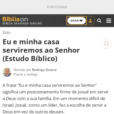
❤️
DOAR
BÍBLIA SAGRADA ONLINE
M
Bíblia
ANTIGO TESTAMENTO
Eu e minha casa
NOVO TESTAMENTO
serviremos ao Senhor
(Estudo Bíblico)
VERSÍCULOS
Revisão por
Rodrigo Guerra
VERSÍCULO DO DIA
Pastor e teólogo
PALAVRA DO DIA
A frase “Eu e minha casa serviremos ao Senhor”
significa um posicionamento firme de Josué em servir
SALMO DO DIA
a Deus com a sua família. Em um momento difícil de
Israel, Josué, como um líder, fez a escolha de servir a
DEVOCIONAL DIÁRIO
Deus em vez de outros deuses.