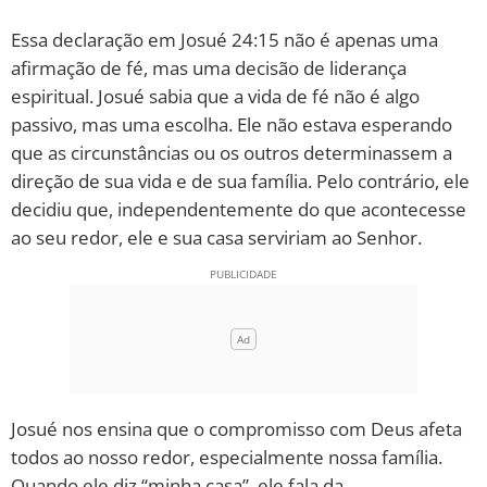
Essa declaração em Josué 24:15 não é apenas uma
10 MANDAMENTOS
afirmação de fé, mas uma decisão de liderança
espiritual. Josué sabia que a vida de fé não é algo
ESTUDOS BÍBLICOS
passivo, mas uma escolha. Ele não estava esperando
que as circunstâncias ou os outros determinassem a
ESBOÇOS DE PREGAÇÃO
direção de sua vida e de sua família. Pelo contrário, ele
TEMAS
decidiu que, independentemente do que acontecesse
ao seu redor, ele e sua casa serviriam ao Senhor.
PERGUNTE À BÍBLIA
IA
TERMO BÍBLICO
JOGOS
QUEM SOMOS
Josué nos ensina que o compromisso com Deus afeta
LOJA BÍBLIAON
todos ao nosso redor, especialmente nossa família.
Quando ele diz “minha casa”, ele fala da