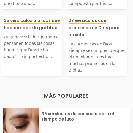
uno tiene una...
compuesta por Dios...
a surge de un corazón
y determinación 
culos. Cada uno tiene
e está compuest
¿Alguna vez te has pa
Las promesas d
leno de...
35 versículos bíblicos que
27 versículos con
na reflexión que te in
Dios Padre, Di
hablan sobre la gratitud
promesas de Dios para
rado a pensar en toda
siempre se cum
mi vida
¿Alguna vez te has parado a
ita a fortalecer tu fe
y Dios Espíritu
pensar en todas las cosas
Las promesas de Dios
s las cosas buenas que
orque él no mie
buenas que Dios te ha
siempre se cumplen porque
dado? El simple hecho...
él no miente. Dios hace
 a profundizar tu...
Mora en el crey
muchas promesas en la
Dios te ha dado? El si
os hace muchas
Biblia...
lo...
mple hecho de poder l
sas en la Biblia
er esto ya es un moti
odos los que le
MÁS POPULARES
vo para agradecer. ¡S
y como nuestro 
36 versículos de consuelo para el
tiempo de luto
omos...
s fiel,...