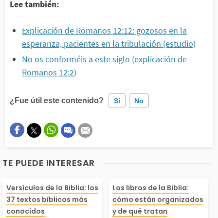
Lee también:
Explicación de Romanos 12:12: gozosos en la
esperanza, pacientes en la tribulación (estudio)
No os conforméis a este siglo (explicación de
Romanos 12:2)
¿Fue útil este contenido?
Sí
No
Este contenido contiene información incorrecta
Este contenido no tiene la información que busco
TE PUEDE INTERESAR
Otro
La Palabra de Dios n
La Biblia es un
Versículos de la Biblia: los
Los libros de la Biblia:
37 textos bíblicos más
cómo están organizados
s ofrece versículos p
to de 66 libros 
conocidos
y de qué tratan