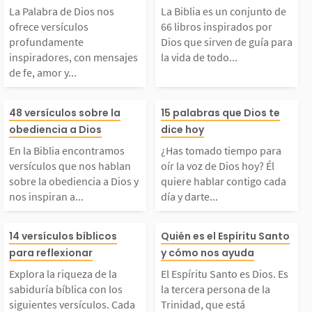
La Palabra de Dios nos
La Biblia es un conjunto de
rofundamente inspira
dos por Dios qu
ofrece versículos
66 libros inspirados por
profundamente
Dios que sirven de guía para
inspiradores, con mensajes
la vida de todo...
dores, con mensajes d
n de guía para 
de fe, amor y...
e fe, amor y esperanz
de todo creyent
En la Biblia encontra
¿Has tomado ti
48 versículos sobre la
15 palabras que Dios te
obediencia a Dios
dice hoy
. Estos textos bíblico
libros fueron es
mos versículos que no
ara oír la voz d
En la Biblia encontramos
¿Has tomado tiempo para
versículos que nos hablan
oír la voz de Dios hoy? Él
, entre los más conoc
por más de 40 
s hablan sobre la obe
hoy? Él quiere 
sobre la obediencia a Dios y
quiere hablar contigo cada
nos inspiran a...
día y darte...
dos y...
as...
iencia a Dios y nos i
contigo cada dí
Explora la riqueza de
El Espíritu San
14 versículos bíblicos
Quién es el Espíritu Santo
nspiran a obedecerlo.
te fuerzas para
para reflexionar
y cómo nos ayuda
a sabiduría bíblica c
ios. Es la terce
Explora la riqueza de la
El Espíritu Santo es Dios. Es
La obediencia genuin
frentes con esp
sabiduría bíblica con los
la tercera persona de la
n los siguientes versí
ona de la Trini
siguientes versículos. Cada
Trinidad, que está