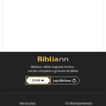
Bíbliaon, Bíblia Sagrada Online -
versão completa e gratuita da Bíblia
DOAR ❤️
Loja Bíbliaon
Versículos
10 Mandamentos