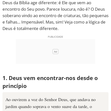
Deus da Bíblia age diferente: é Ele que vem ao
encontro do Seu povo. Parece loucura, não é? O Deus
10 MANDAMENTOS
soberano vindo ao encontro de criaturas, tão pequenas
e falhas... Impensável. Mas, sim! Veja como a lógica de
ESTUDOS BÍBLICOS
Deus é totalmente diferente.
ESBOÇOS DE PREGAÇÃO
TEMAS
PERGUNTE À BÍBLIA
IA
TERMO BÍBLICO
JOGOS
1. Deus vem encontrar-nos desde o
princípio
QUEM SOMOS
LOJA BÍBLIAON
Ao ouvirem a voz do Senhor Deus, que andava no
jardim quando soprava o vento suave da tarde, o