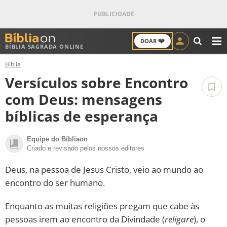
❤️
DOAR
BÍBLIA SAGRADA ONLINE
M
Bíblia
ANTIGO TESTAMENTO
Versículos sobre Encontro
NOVO TESTAMENTO
com Deus: mensagens
bíblicas de esperança
VERSÍCULOS
Equipe do Bíbliaon
VERSÍCULO DO DIA
Criado e revisado pelos nossos editores
PALAVRA DO DIA
Deus, na pessoa de Jesus Cristo, veio ao mundo ao
encontro do ser humano.
SALMO DO DIA
Enquanto as muitas religiões pregam que cabe às
pessoas irem ao encontro da Divindade (
religare
), o
DEVOCIONAL DIÁRIO