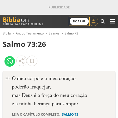
❤️
DOAR
BÍBLIA SAGRADA ONLINE
M
Bíblia
Antigo Testamento
Salmos
Salmo 73
ANTIGO TESTAMENTO
Salmo 73:26
NOVO TESTAMENTO
VERSÍCULOS
VERSÍCULO DO DIA
O meu corpo e o meu coração
26
poderão fraquejar,
PALAVRA DO DIA
mas Deus é a força do meu coração
SALMO DO DIA
e a minha herança para sempre.
DEVOCIONAL DIÁRIO
LEIA O CAPÍTULO COMPLETO:
SALMO 73