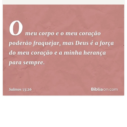
10 MANDAMENTOS
ESTUDOS BÍBLICOS
ESBOÇOS DE PREGAÇÃO
TEMAS
PERGUNTE À BÍBLIA
IA
TERMO BÍBLICO
JOGOS
QUEM SOMOS
LOJA BÍBLIAON