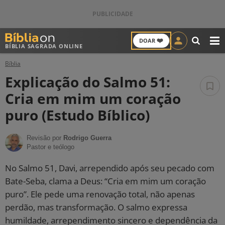
❤️
DOAR
BÍBLIA SAGRADA ONLINE
M
Bíblia
ANTIGO TESTAMENTO
Explicação do Salmo 51:
NOVO TESTAMENTO
Cria em mim um coração
puro (Estudo Bíblico)
VERSÍCULOS
Revisão por
Rodrigo Guerra
VERSÍCULO DO DIA
Pastor e teólogo
PALAVRA DO DIA
No Salmo 51, Davi, arrependido após seu pecado com
Bate-Seba, clama a Deus: “Cria em mim um coração
SALMO DO DIA
puro”. Ele pede uma renovação total, não apenas
perdão, mas transformação. O salmo expressa
DEVOCIONAL DIÁRIO
humildade, arrependimento sincero e dependência da