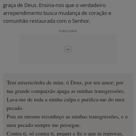
graça de Deus. Ensina-nos que o verdadeiro
10 MANDAMENTOS
arrependimento busca mudança de coração e
comunhão restaurada com o Senhor.
ESTUDOS BÍBLICOS
ESBOÇOS DE PREGAÇÃO
TEMAS
PERGUNTE À BÍBLIA
IA
Tem misericórdia de mim, ó Deus, por teu amor; por
TERMO BÍBLICO
JOGOS
tua grande compaixão apaga as minhas transgressões.
Lava-me de toda a minha culpa e purifica-me do meu
QUEM SOMOS
pecado.
Pois eu mesmo reconheço as minhas transgressões, e o
LOJA BÍBLIAON
meu pecado sempre me persegue.
Contra ti, só contra ti, pequei e fiz o que tu reprovas,