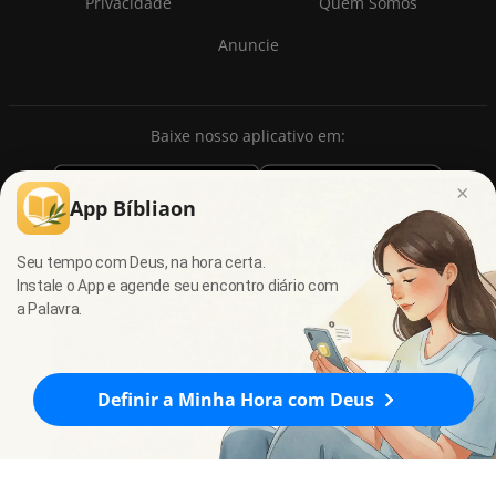
Privacidade
Quem Somos
Anuncie
Baixe nosso aplicativo em:
×
App Bíbliaon
Seu tempo com Deus, na hora certa.
Instale o App e agende seu encontro diário com
a Palavra.
© 2009 - 2026
7Graus
- Todos os direitos reservados.
Definir a Minha Hora com Deus