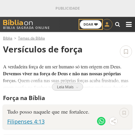
❤️
DOAR
BÍBLIA SAGRADA ONLINE
M
Bíblia
Temas da Bíblia
ANTIGO TESTAMENTO
Versículos de força
NOVO TESTAMENTO
A verdadeira força de um ser humano só tem origem em Deus.
VERSÍCULOS
Devemos viver na força de Deus e não nas nossas próprias
forças.
Quem confia nas suas próprias forças acaba frustrado, mas
VERSÍCULO DO DIA
quem confia no Senhor tem força para enfrentar qualquer desafio!
Leia Mais
Força na Bíblia
Você está cansado? Deus renova as forças dos humildes, daqueles
PALAVRA DO DIA
que reconhecem que precisam do Senhor todos os dias.
Tudo posso naquele que me fortalece.
SALMO DO DIA
Receba a força de Deus pela fé através destes versículos.
Filipenses 4:13
DEVOCIONAL DIÁRIO