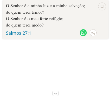
O Senhor é a minha luz e a minha salvação;
10 MANDAMENTOS
de quem terei temor?
O Senhor é o meu forte refúgio;
ESTUDOS BÍBLICOS
de quem terei medo?
Salmos 27:1
ESBOÇOS DE PREGAÇÃO
TEMAS
PERGUNTE À BÍBLIA
IA
TERMO BÍBLICO
JOGOS
QUEM SOMOS
LOJA BÍBLIAON