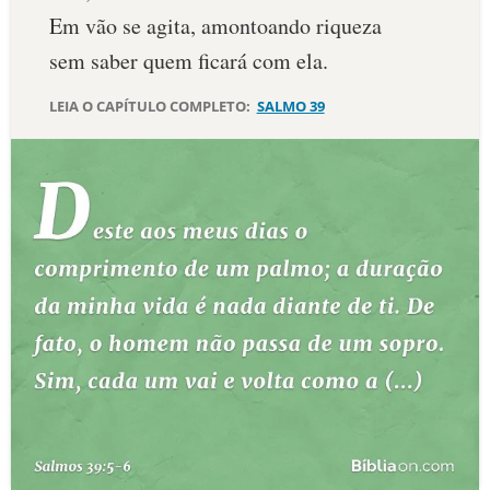
Em vão se agita, amontoando riqueza
10 MANDAMENTOS
sem saber quem ficará com ela.
ESTUDOS BÍBLICOS
LEIA O CAPÍTULO COMPLETO:
SALMO 39
ESBOÇOS DE PREGAÇÃO
TEMAS
PERGUNTE À BÍBLIA
IA
TERMO BÍBLICO
JOGOS
QUEM SOMOS
LOJA BÍBLIAON