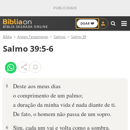
❤️
DOAR
BÍBLIA SAGRADA ONLINE
M
Bíblia
Antigo Testamento
Salmos
Salmo 39
ANTIGO TESTAMENTO
Salmo 39:5-6
NOVO TESTAMENTO
VERSÍCULOS
VERSÍCULO DO DIA
Deste aos meus dias
5
o comprimento de um palmo;
PALAVRA DO DIA
a duração da minha vida é nada diante de ti.
SALMO DO DIA
De fato, o homem não passa de um sopro.
DEVOCIONAL DIÁRIO
Sim, cada um vai e volta como a sombra.
6