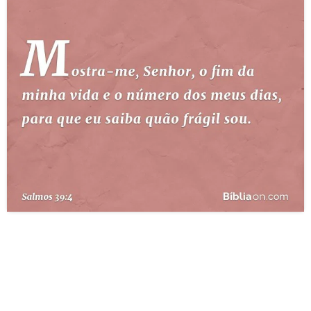
10 MANDAMENTOS
ESTUDOS BÍBLICOS
ESBOÇOS DE PREGAÇÃO
TEMAS
PERGUNTE À BÍBLIA
IA
TERMO BÍBLICO
JOGOS
QUEM SOMOS
LOJA BÍBLIAON