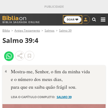
❤️
DOAR
BÍBLIA SAGRADA ONLINE
M
Bíblia
Antigo Testamento
Salmos
Salmo 39
ANTIGO TESTAMENTO
Salmo 39:4
NOVO TESTAMENTO
VERSÍCULOS
VERSÍCULO DO DIA
Mostra-me, Senhor, o fim da minha vida
4
e o número dos meus dias,
PALAVRA DO DIA
para que eu saiba quão frágil sou.
SALMO DO DIA
LEIA O CAPÍTULO COMPLETO:
SALMO 39
DEVOCIONAL DIÁRIO