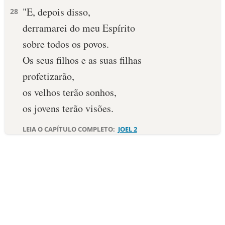
"E, depois disso,
28
10 MANDAMENTOS
derramarei do meu Espírito
sobre todos os povos.
ESTUDOS BÍBLICOS
Os seus filhos e as suas filhas
ESBOÇOS DE PREGAÇÃO
profetizarão,
os velhos terão sonhos,
TEMAS
os jovens terão visões.
PERGUNTE À BÍBLIA
IA
LEIA O CAPÍTULO COMPLETO:
JOEL 2
TERMO BÍBLICO
JOGOS
QUEM SOMOS
LOJA BÍBLIAON