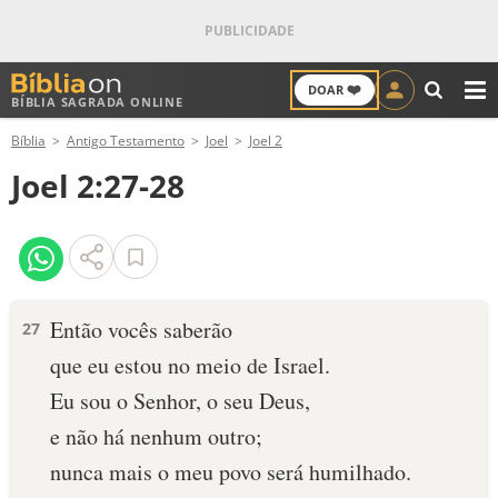
❤️
DOAR
BÍBLIA SAGRADA ONLINE
M
Bíblia
Antigo Testamento
Joel
Joel 2
ANTIGO TESTAMENTO
Joel 2:27-28
NOVO TESTAMENTO
VERSÍCULOS
VERSÍCULO DO DIA
Então vocês saberão
27
que eu estou no meio de Israel.
PALAVRA DO DIA
Eu sou o Senhor, o seu Deus,
SALMO DO DIA
e não há nenhum outro;
nunca mais o meu povo será humilhado.
DEVOCIONAL DIÁRIO