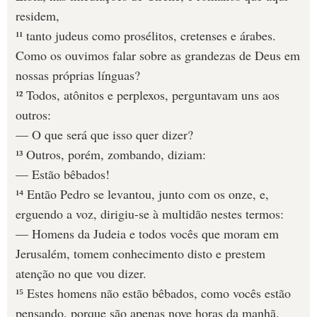
residem,
¹¹ tanto judeus como prosélitos, cretenses e árabes.
Como os ouvimos falar sobre as grandezas de Deus em
nossas próprias línguas?
¹² Todos, atônitos e perplexos, perguntavam uns aos
outros:
— O que será que isso quer dizer?
¹³ Outros, porém, zombando, diziam:
— Estão bêbados!
¹⁴ Então Pedro se levantou, junto com os onze, e,
erguendo a voz, dirigiu-se à multidão nestes termos:
— Homens da Judeia e todos vocês que moram em
Jerusalém, tomem conhecimento disto e prestem
atenção no que vou dizer.
¹⁵ Estes homens não estão bêbados, como vocês estão
pensando, porque são apenas nove horas da manhã.