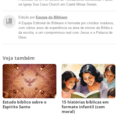
na Igreja Sua Casa Church em Caeté Minas Gerais.
Edição por
Equipe do Bíbliaon
A Equipe Editorial do Bíbliaon é formada por cristãos maduros,
com vários anos de experiência na área de ensino da Bíblia e
da escrita, e um compromisso real com Jesus e a Palavra de
Deus.
Veja também
Estudo bíblico sobre o
15 histórias bíblicas em
Espírito Santo
formato infantil (com
moral)