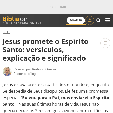
❤️
DOAR
BÍBLIA SAGRADA ONLINE
M
Bíblia
ANTIGO TESTAMENTO
Jesus promete o Espírito
NOVO TESTAMENTO
Santo: versículos,
explicação e significado
VERSÍCULOS
Revisão por
Rodrigo Guerra
VERSÍCULO DO DIA
Pastor e teólogo
PALAVRA DO DIA
Jesus estava prestes a partir deste mundo e, enquanto
Se despedia de Seus discípulos, Ele fez uma promessa
SALMO DO DIA
especial: "
Eu vou para o Pai, mas enviarei o Espírito
Santo
". Nas suas últimas horas de vida, Jesus não
DEVOCIONAL DIÁRIO
queria deixar os Seus amigos sozinhos, nem órfãos os