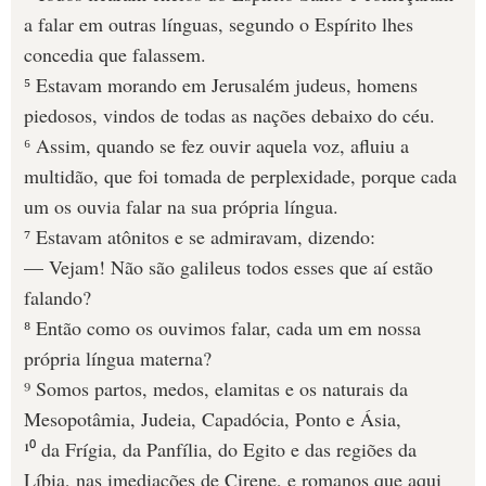
a falar em outras línguas, segundo o Espírito lhes
concedia que falassem.
⁵ Estavam morando em Jerusalém judeus, homens
piedosos, vindos de todas as nações debaixo do céu.
⁶ Assim, quando se fez ouvir aquela voz, afluiu a
multidão, que foi tomada de perplexidade, porque cada
um os ouvia falar na sua própria língua.
⁷ Estavam atônitos e se admiravam, dizendo:
— Vejam! Não são galileus todos esses que aí estão
falando?
⁸ Então como os ouvimos falar, cada um em nossa
própria língua materna?
⁹ Somos partos, medos, elamitas e os naturais da
Mesopotâmia, Judeia, Capadócia, Ponto e Ásia,
¹⁰ da Frígia, da Panfília, do Egito e das regiões da
Líbia, nas imediações de Cirene, e romanos que aqui