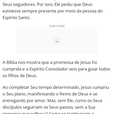
Seus seguidores. Por isso, Ele pediu que Deus
10 MANDAMENTOS
estivesse sempre presente por meio da pessoa do
Espírito Santo.
ESTUDOS BÍBLICOS
ESBOÇOS DE PREGAÇÃO
TEMAS
PERGUNTE À BÍBLIA
A Bíblia nos mostra que a promessa de Jesus foi
IA
cumprida e o Espírito Consolador veio para guiar todos
TERMO BÍBLICO
os filhos de Deus.
JOGOS
Ao completar Seu tempo determinado, Jesus cumpriu
QUEM SOMOS
o Seu plano, manifestando o Reino de Deus e se
entregando por amor. Mas, sem Ele, como os Seus
LOJA BÍBLIAON
discípulos seguiriam os Seus passos, sem a Sua
presença maravilhosa? Como se lembrariam e