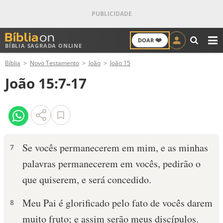
❤️
DOAR
BÍBLIA SAGRADA ONLINE
M
Bíblia
Novo Testamento
João
João 15
ANTIGO TESTAMENTO
João 15:7-17
NOVO TESTAMENTO
VERSÍCULOS
VERSÍCULO DO DIA
Se vocês permanecerem em mim, e as minhas
7
palavras permanecerem em vocês, pedirão o
PALAVRA DO DIA
que quiserem, e será concedido.
SALMO DO DIA
Meu Pai é glorificado pelo fato de vocês darem
8
DEVOCIONAL DIÁRIO
muito fruto; e assim serão meus discípulos.