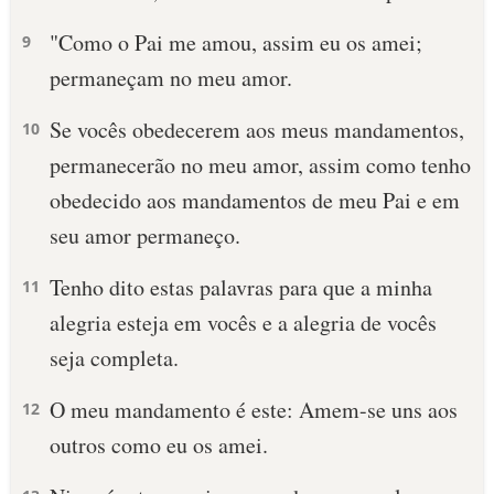
"Como o Pai me amou, assim eu os amei;
10 MANDAMENTOS
9
permaneçam no meu amor.
ESTUDOS BÍBLICOS
Se vocês obedecerem aos meus mandamentos,
10
ESBOÇOS DE PREGAÇÃO
permanecerão no meu amor, assim como tenho
obedecido aos mandamentos de meu Pai e em
TEMAS
seu amor permaneço.
PERGUNTE À BÍBLIA
IA
Tenho dito estas palavras para que a minha
11
alegria esteja em vocês e a alegria de vocês
TERMO BÍBLICO
JOGOS
seja completa.
QUEM SOMOS
O meu mandamento é este: Amem-se uns aos
12
LOJA BÍBLIAON
outros como eu os amei.