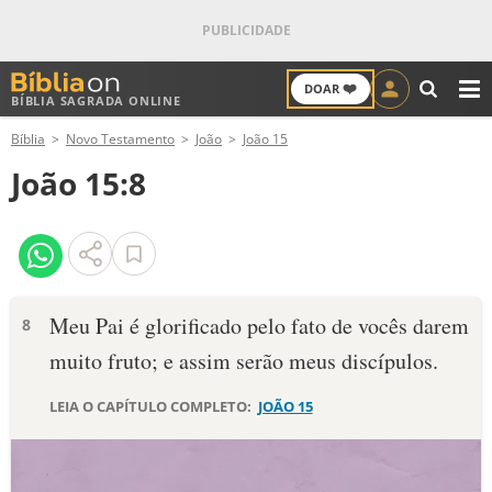
❤️
DOAR
BÍBLIA SAGRADA ONLINE
M
Bíblia
Novo Testamento
João
João 15
ANTIGO TESTAMENTO
João 15:8
NOVO TESTAMENTO
VERSÍCULOS
VERSÍCULO DO DIA
Meu Pai é glorificado pelo fato de vocês darem
8
muito fruto; e assim serão meus discípulos.
PALAVRA DO DIA
LEIA O CAPÍTULO COMPLETO:
JOÃO 15
SALMO DO DIA
DEVOCIONAL DIÁRIO