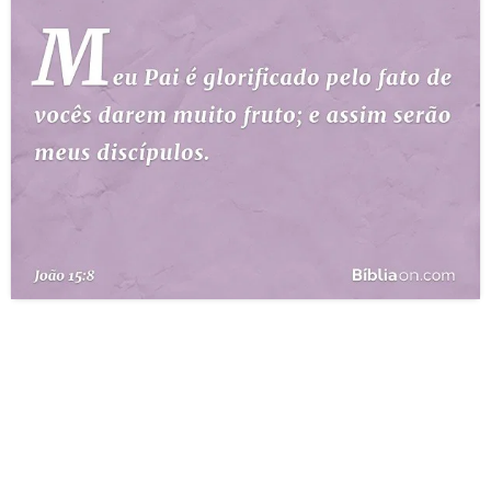
10 MANDAMENTOS
ESTUDOS BÍBLICOS
ESBOÇOS DE PREGAÇÃO
TEMAS
PERGUNTE À BÍBLIA
IA
TERMO BÍBLICO
JOGOS
QUEM SOMOS
LOJA BÍBLIAON