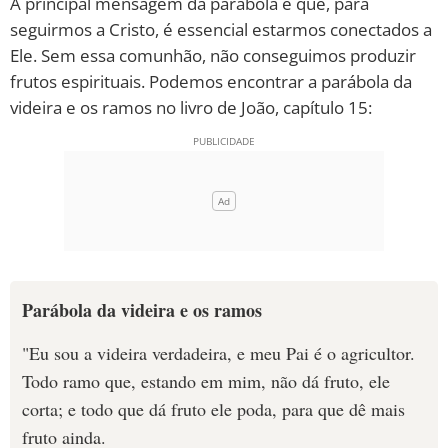
A principal mensagem da parábola é que, para
seguirmos a Cristo, é essencial estarmos conectados a
10 MANDAMENTOS
Ele. Sem essa comunhão, não conseguimos produzir
frutos espirituais. Podemos encontrar a parábola da
ESTUDOS BÍBLICOS
videira e os ramos no livro de João, capítulo 15:
ESBOÇOS DE PREGAÇÃO
TEMAS
PERGUNTE À BÍBLIA
IA
TERMO BÍBLICO
JOGOS
Parábola da videira e os ramos
QUEM SOMOS
"Eu sou a videira verdadeira, e meu Pai é o agricultor.
Todo ramo que, estando em mim, não dá fruto, ele
LOJA BÍBLIAON
corta; e todo que dá fruto ele poda, para que dê mais
fruto ainda.