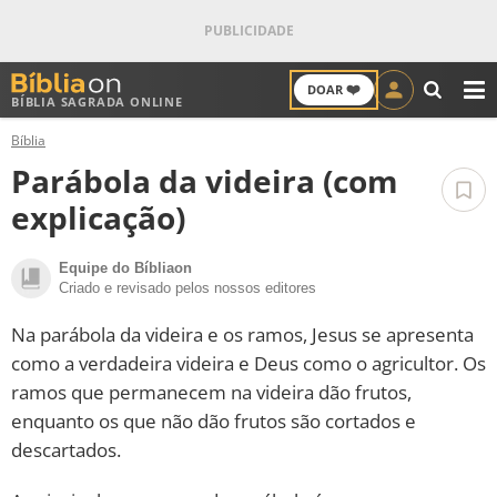
❤️
DOAR
BÍBLIA SAGRADA ONLINE
M
Bíblia
ANTIGO TESTAMENTO
Parábola da videira (com
NOVO TESTAMENTO
explicação)
VERSÍCULOS
Equipe do Bíbliaon
Criado e revisado pelos nossos editores
VERSÍCULO DO DIA
Na parábola da videira e os ramos, Jesus se apresenta
como a verdadeira videira e Deus como o agricultor. Os
PALAVRA DO DIA
ramos que permanecem na videira dão frutos,
enquanto os que não dão frutos são cortados e
SALMO DO DIA
descartados.
DEVOCIONAL DIÁRIO