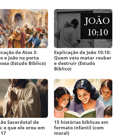
icação de Atos 3:
Explicação de João 10:10:
o e João na porta
Quem veio matar roubar
osa (Estudo Bíblico)
e destruir (Estudo
Bíblico)
ão Sacerdotal de
15 histórias bíblicas em
s: o que ele orou em
formato infantil (com
 17
moral)