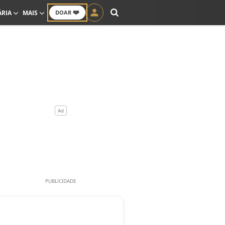
❤️
ÁRIA
MAIS
DOAR