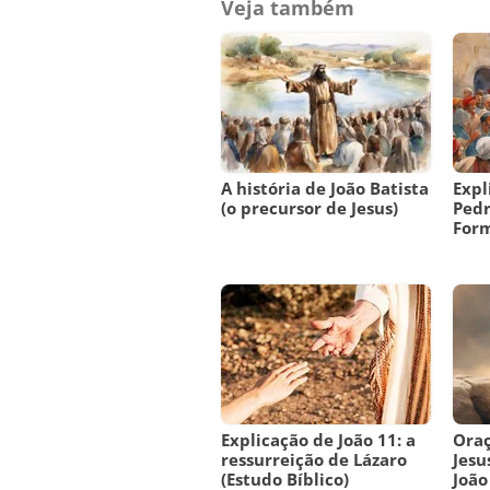
Veja também
A história de João Batista
Expl
(o precursor de Jesus)
Pedr
Form
Explicação de João 11: a
Oraç
ressurreição de Lázaro
Jesu
(Estudo Bíblico)
João