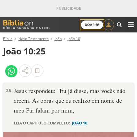
❤️
DOAR
BÍBLIA SAGRADA ONLINE
M
Bíblia
Novo Testamento
João
João 10
ANTIGO TESTAMENTO
João 10:25
NOVO TESTAMENTO
VERSÍCULOS
VERSÍCULO DO DIA
Jesus respondeu: "Eu já disse, mas vocês não
25
creem. As obras que eu realizo em nome de
PALAVRA DO DIA
meu Pai falam por mim,
SALMO DO DIA
LEIA O CAPÍTULO COMPLETO:
JOÃO 10
DEVOCIONAL DIÁRIO