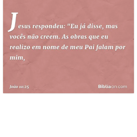
10 MANDAMENTOS
ESTUDOS BÍBLICOS
ESBOÇOS DE PREGAÇÃO
TEMAS
PERGUNTE À BÍBLIA
IA
TERMO BÍBLICO
JOGOS
QUEM SOMOS
LOJA BÍBLIAON