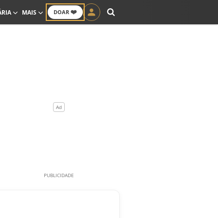
❤️
ÁRIA
MAIS
DOAR