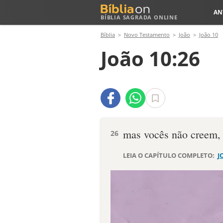
AN
BÍBLIA SAGRADA ONLINE
Bíblia
Novo Testamento
João
João 10
João 10:26
mas vocês não creem, 
26
LEIA O CAPÍTULO COMPLETO:
J