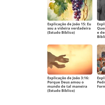
Explicação de João 15: Eu
Expl
sou a videira verdadeira
Que
(Estudo Bíblico)
e de
Bíbl
Explicação de João 3:16:
Expl
Porque Deus amou o
Pedr
mundo de tal maneira
Form
(Estudo Bíblico)