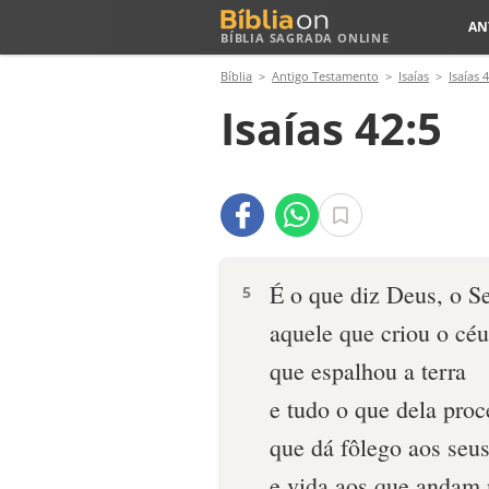
AN
BÍBLIA SAGRADA ONLINE
Bíblia
Antigo Testamento
Isaías
Isaías 
Isaías 42:5
É o que diz Deus, o S
5
aquele que criou o céu
que espalhou a terra
e tudo o que dela proc
que dá fôlego aos seu
e vida aos que andam 