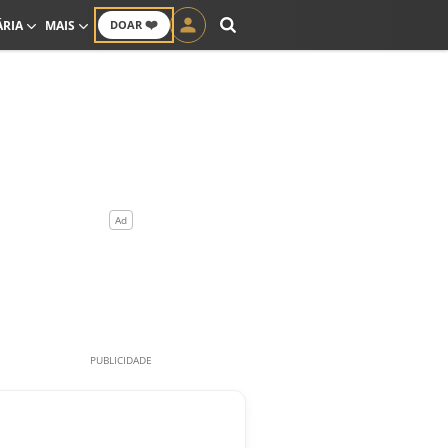
❤️
ÁRIA
MAIS
DOAR