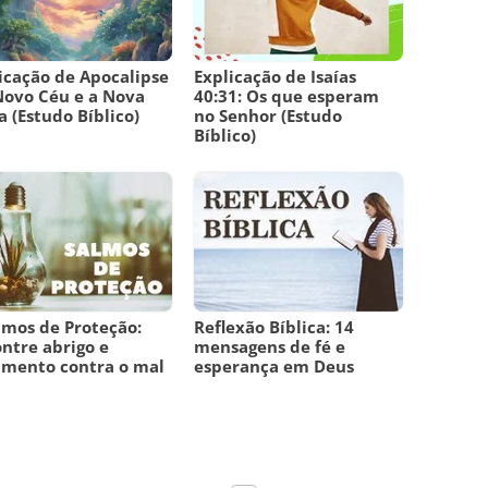
icação de Apocalipse
Explicação de Isaías
Novo Céu e a Nova
40:31: Os que esperam
a (Estudo Bíblico)
no Senhor (Estudo
Bíblico)
lmos de Proteção:
Reflexão Bíblica: 14
ntre abrigo e
mensagens de fé e
amento contra o mal
esperança em Deus