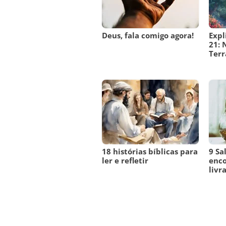
Deus, fala comigo agora!
Expl
21: 
Terr
18 histórias bíblicas para
9 Sa
ler e refletir
enco
livr