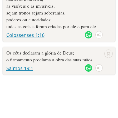
as visíveis e as invisíveis,
10 MANDAMENTOS
sejam tronos sejam soberanias,
poderes ou autoridades;
ESTUDOS BÍBLICOS
todas as coisas foram criadas por ele e para ele.
Colossenses 1:16
ESBOÇOS DE PREGAÇÃO
TEMAS
Os céus declaram a glória de Deus;
o firmamento proclama a obra das suas mãos.
PERGUNTE À BÍBLIA
IA
Salmos 19:1
TERMO BÍBLICO
JOGOS
QUEM SOMOS
LOJA BÍBLIAON