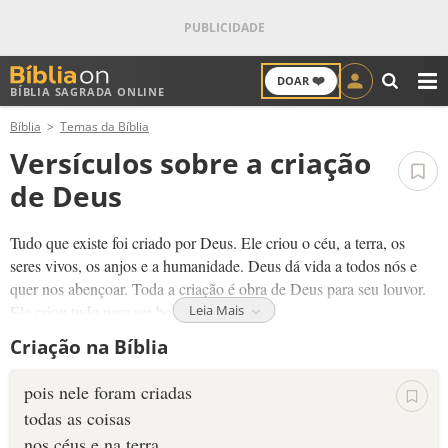
❤️
DOAR
BÍBLIA SAGRADA ONLINE
M
Bíblia
Temas da Bíblia
ANTIGO TESTAMENTO
Versículos sobre a criação
NOVO TESTAMENTO
de Deus
VERSÍCULOS
Tudo que existe foi criado por Deus. Ele criou o céu, a terra, os
seres vivos, os anjos e a humanidade. Deus dá vida a todos nós e
VERSÍCULO DO DIA
quer nos abençoar. Toda a criação é obra de Deus para seu louvor.
Ele criou tudo para ser bom.
Leia Mais
PALAVRA DO DIA
Criação na Bíblia
Por causa do pecado, a criação ficou manchada. Agora existem
imperfeições, dor e sofrimento. Mas ainda podemos ver a mão de
SALMO DO DIA
pois nele foram criadas
Deus na beleza e no detalhe da criação. Um dia Deus destruirá o
todas as coisas
pecado e restaurará toda a criação! Em Jesus somos nova criação.
DEVOCIONAL DIÁRIO
nos céus e na terra,