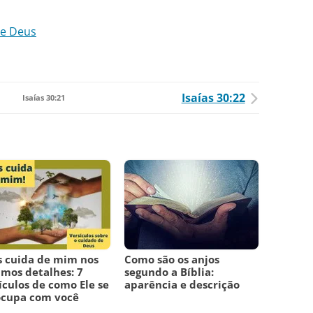
de Deus
Isaías 30:22
Isaías 30:21
 cuida de mim nos
Como são os anjos
mos detalhes: 7
segundo a Bíblia:
ículos de como Ele se
aparência e descrição
ocupa com você