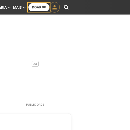
❤️
ÁRIA
MAIS
DOAR