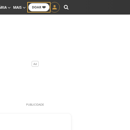
❤️
ÁRIA
MAIS
DOAR