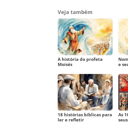
Veja também
A história do profeta
Nome
Moisés
e se
18 histórias bíblicas para
As 1
ler e refletir
seus