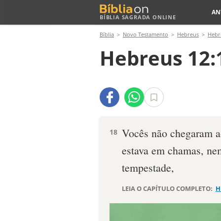
AN
BÍBLIA SAGRADA ONLINE
Bíblia
Novo Testamento
Hebreus
Hebr
Hebreus 12:
Vocês não chegaram ao
18
estava em chamas, nem
tempestade,
LEIA O CAPÍTULO COMPLETO:
H