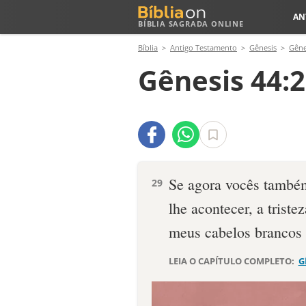
AN
BÍBLIA SAGRADA ONLINE
Bíblia
Antigo Testamento
Gênesis
Gêne
Gênesis 44:
Se agora vocês també
29
lhe acontecer, a trist
meus cabelos bran­cos 
LEIA O CAPÍTULO COMPLETO:
G