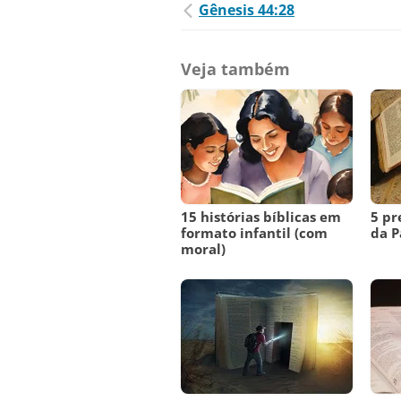
Gênesis 44:28
Veja também
15 histórias bíblicas em
5 pr
formato infantil (com
da P
moral)