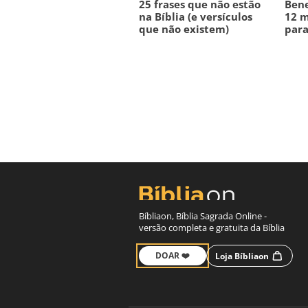
25 frases que não estão
Bene
na Bíblia (e versículos
12 m
que não existem)
para
Bíbliaon, Bíblia Sagrada Online -
versão completa e gratuita da Bíblia
DOAR ❤️
Loja Bíbliaon