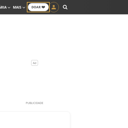
❤️
ÁRIA
MAIS
DOAR