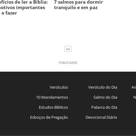
fícios de ler a Bíblia:
7 salmos para dormir
otivos importantes
tranquilo e em paz
 o fazer
Versículos
Versículo do Dia
An
10 Mandamentos
Salmo do Dia
N
Estudos Bíblicos
Palavra do Dia
Esboços de Pregação
Devocional Diário