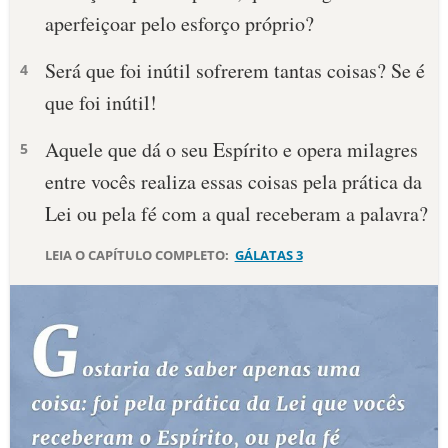
aperfeiçoar pelo esforço próprio?
10 MANDAMENTOS
Será que foi inútil sofrerem tantas coisas? Se é
4
ESTUDOS BÍBLICOS
que foi inútil!
ESBOÇOS DE PREGAÇÃO
Aquele que dá o seu Espírito e opera milagres
5
entre vocês realiza essas coisas pela prática da
TEMAS
Lei ou pela fé com a qual receberam a palavra?
PERGUNTE À BÍBLIA
IA
LEIA O CAPÍTULO COMPLETO:
GÁLATAS 3
TERMO BÍBLICO
JOGOS
QUEM SOMOS
LOJA BÍBLIAON