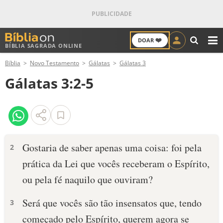
❤️
DOAR
BÍBLIA SAGRADA ONLINE
M
Bíblia
Novo Testamento
Gálatas
Gálatas 3
ANTIGO TESTAMENTO
Gálatas 3:2-5
NOVO TESTAMENTO
VERSÍCULOS
VERSÍCULO DO DIA
Gostaria de saber apenas uma coisa: foi pela
2
prática da Lei que vocês receberam o Espírito,
PALAVRA DO DIA
ou pela fé naquilo que ouviram?
SALMO DO DIA
Será que vocês são tão insensatos que, tendo
3
DEVOCIONAL DIÁRIO
começado pelo Espírito, querem agora se