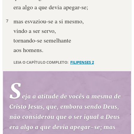
era algo a que devia apegar-se;
10 MANDAMENTOS
mas esvaziou-se a si mesmo,
7
ESTUDOS BÍBLICOS
vindo a ser servo,
tornando-se semelhante
ESBOÇOS DE PREGAÇÃO
aos homens.
TEMAS
LEIA O CAPÍTULO COMPLETO:
FILIPENSES 2
PERGUNTE À BÍBLIA
IA
TERMO BÍBLICO
JOGOS
QUEM SOMOS
LOJA BÍBLIAON