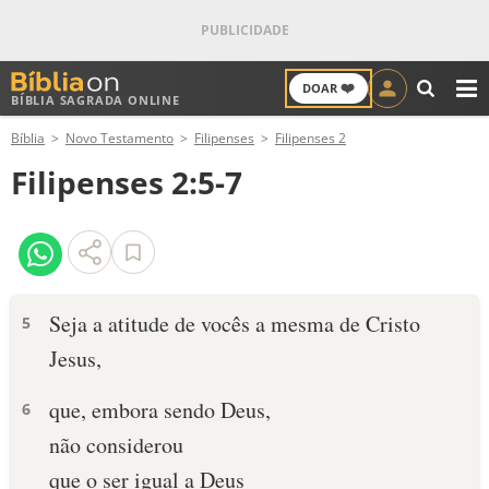
❤️
DOAR
BÍBLIA SAGRADA ONLINE
M
Bíblia
Novo Testamento
Filipenses
Filipenses 2
ANTIGO TESTAMENTO
Filipenses 2:5-7
NOVO TESTAMENTO
VERSÍCULOS
VERSÍCULO DO DIA
Seja a atitude de vocês a mesma de Cristo
5
Jesus,
PALAVRA DO DIA
que, embora sendo Deus,
6
SALMO DO DIA
não considerou
DEVOCIONAL DIÁRIO
que o ser igual a Deus