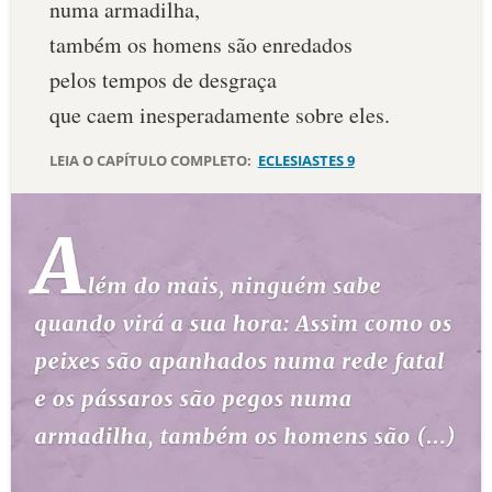
numa armadilha,
10 MANDAMENTOS
também os homens são enredados
pelos tempos de desgraça
ESTUDOS BÍBLICOS
que caem inesperadamente sobre eles.
ESBOÇOS DE PREGAÇÃO
LEIA O CAPÍTULO COMPLETO:
ECLESIASTES 9
TEMAS
PERGUNTE À BÍBLIA
IA
TERMO BÍBLICO
JOGOS
QUEM SOMOS
LOJA BÍBLIAON