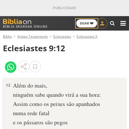
❤️
DOAR
BÍBLIA SAGRADA ONLINE
M
Bíblia
Antigo Testamento
Eclesiastes
Eclesiastes 9
ANTIGO TESTAMENTO
Eclesiastes 9:12
NOVO TESTAMENTO
VERSÍCULOS
VERSÍCULO DO DIA
Além do mais,
12
ninguém sabe quando virá a sua hora:
PALAVRA DO DIA
Assim como os peixes são apanhados
SALMO DO DIA
numa rede fatal
e os pássaros são pegos
DEVOCIONAL DIÁRIO