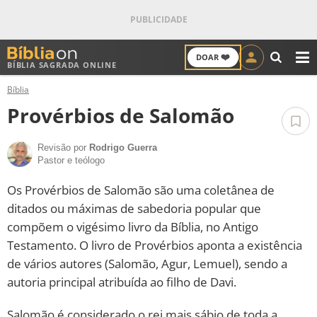
❤️
DOAR
BÍBLIA SAGRADA ONLINE
M
Bíblia
ANTIGO TESTAMENTO
Provérbios de Salomão
NOVO TESTAMENTO
Revisão por
Rodrigo Guerra
Pastor e teólogo
VERSÍCULOS
Os Provérbios de Salomão são uma coletânea de
VERSÍCULO DO DIA
ditados ou máximas de sabedoria popular que
compõem o vigésimo livro da Bíblia, no Antigo
PALAVRA DO DIA
Testamento. O livro de Provérbios aponta a existência
de vários autores (Salomão, Agur, Lemuel), sendo a
SALMO DO DIA
autoria principal atribuída ao filho de Davi.
DEVOCIONAL DIÁRIO
Salomão é considerado o rei mais sábio de toda a