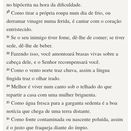
no hipócrita na hora da dificuldade.
²⁰ Como tirar a própria roupa num dia de frio, ou
derramar vinagre numa ferida, é cantar com o coração
entristecido.
²¹ Se o seu inimigo tiver fome, dê-lhe de comer; se tiver
sede, dê-lhe de beber.
²² Fazendo isso, você amontoará brasas vivas sobre a
cabeça dele, e o Senhor recompensará você.
²³ Como o vento norte traz chuva, assim a língua
fingida traz o olhar irado.
²⁴ Melhor é viver num canto sob o telhado do que
repartir a casa com uma mulher briguenta.
²⁵ Como água fresca para a garganta sedenta é a boa
notícia que chega de uma terra distante.
²⁶ Como fonte contaminada ou nascente poluída, assim
é o justo que fraqueja diante do ímpio.