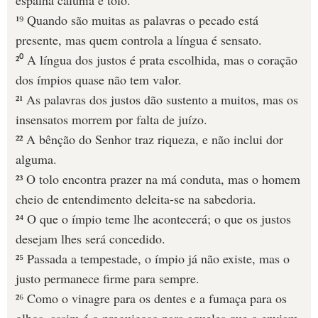
espalha calúnia é tolo.
¹⁹ Quando são muitas as palavras o pecado está
presente, mas quem controla a língua é sensato.
²⁰ A língua dos justos é prata escolhida, mas o coração
dos ímpios quase não tem valor.
²¹ As palavras dos justos dão sustento a muitos, mas os
insensatos morrem por falta de juízo.
²² A bênção do Senhor traz riqueza, e não inclui dor
alguma.
²³ O tolo encontra prazer na má conduta, mas o homem
cheio de entendimento deleita-se na sabedoria.
²⁴ O que o ímpio teme lhe acontecerá; o que os justos
desejam lhes será concedido.
²⁵ Passada a tempestade, o ímpio já não existe, mas o
justo permanece firme para sempre.
²⁶ Como o vinagre para os dentes e a fumaça para os