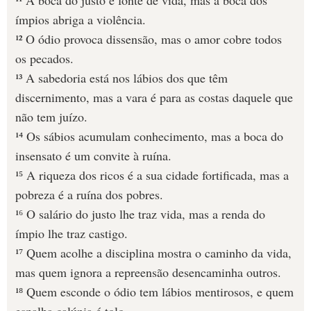
¹¹ A boca do justo é fonte de vida, mas a boca dos
ímpios abriga a violência.
¹² O ódio provoca dissensão, mas o amor cobre todos
os pecados.
¹³ A sabedoria está nos lábios dos que têm
discernimento, mas a vara é para as costas daquele que
não tem juízo.
¹⁴ Os sábios acumulam conhecimento, mas a boca do
insensato é um convite à ruína.
¹⁵ A riqueza dos ricos é a sua cidade fortificada, mas a
pobreza é a ruína dos pobres.
¹⁶ O salário do justo lhe traz vida, mas a renda do
ímpio lhe traz castigo.
¹⁷ Quem acolhe a disciplina mostra o caminho da vida,
mas quem ignora a repreensão desencaminha outros.
¹⁸ Quem esconde o ódio tem lábios mentirosos, e quem