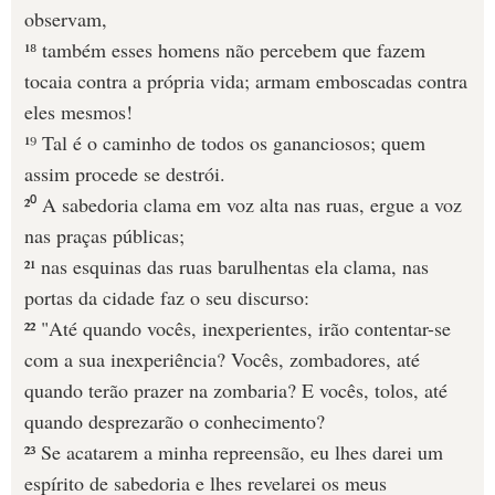
observam,
¹⁸ também esses homens não percebem que fazem
tocaia contra a própria vida; armam emboscadas contra
eles mesmos!
¹⁹ Tal é o caminho de todos os gananciosos; quem
assim procede se destrói.
²⁰ A sabedoria clama em voz alta nas ruas, ergue a voz
nas praças públicas;
²¹ nas esquinas das ruas barulhentas ela clama, nas
portas da cidade faz o seu discurso:
²² "Até quando vocês, inexperientes, irão contentar-se
com a sua inexperiência? Vocês, zombadores, até
quando terão prazer na zombaria? E vocês, tolos, até
quando desprezarão o conhecimento?
²³ Se acatarem a minha repreensão, eu lhes darei um
espírito de sabedoria e lhes revelarei os meus