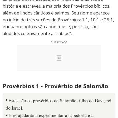
história e escreveu a maioria dos Provérbios bíblicos,
10 MANDAMENTOS
além de lindos cânticos e salmos. Seu nome aparece
no início de três seções de Provérbios: 1:1, 10:1 e 25:1,
ESTUDOS BÍBLICOS
enquanto outros são anônimos e, por isso, são
aludidos coletivamente a "sábios".
ESBOÇOS DE PREGAÇÃO
TEMAS
PERGUNTE À BÍBLIA
IA
TERMO BÍBLICO
JOGOS
Provérbios 1 - Provérbio de Salomão
QUEM SOMOS
¹ Estes são os provérbios de Salomão, filho de Davi, rei
LOJA BÍBLIAON
de Israel.
² Eles ajudarão a experimentar a sabedoria e a