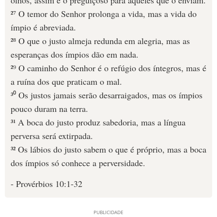
olhos, assim é o preguiçoso para aqueles que o enviam.
²⁷ O temor do Senhor prolonga a vida, mas a vida do
ímpio é abreviada.
²⁸ O que o justo almeja redunda em alegria, mas as
esperanças dos ímpios dão em nada.
²⁹ O caminho do Senhor é o refúgio dos íntegros, mas é
a ruína dos que praticam o mal.
³⁰ Os justos jamais serão desarraigados, mas os ímpios
pouco duram na terra.
³¹ A boca do justo produz sabedoria, mas a língua
perversa será extirpada.
³² Os lábios do justo sabem o que é próprio, mas a boca
dos ímpios só conhece a perversidade.
- Provérbios 10:1-32