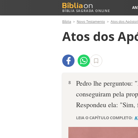
AN
BÍBLIA SAGRADA ONLINE
Bíblia
Novo Testamento
Atos dos Apóstol
Atos dos Apó
Pedro lhe perguntou: 
8
conseguiram pela prop
Respondeu ela: "Sim, 
LEIA O CAPÍTULO COMPLETO:
A