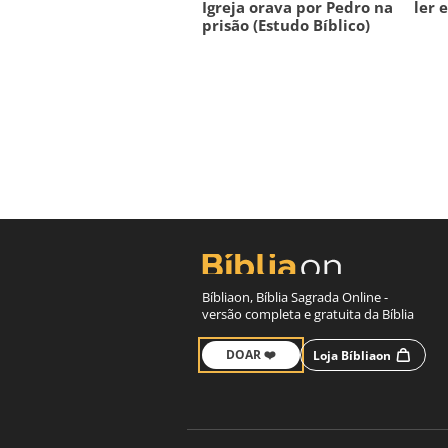
Igreja orava por Pedro na
ler e
prisão (Estudo Bíblico)
Bíbliaon, Bíblia Sagrada Online -
versão completa e gratuita da Bíblia
DOAR ❤️
Loja Bíbliaon