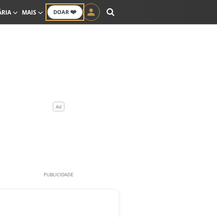
❤️
ÁRIA
MAIS
DOAR