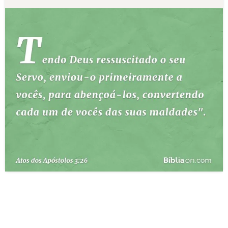
10 MANDAMENTOS
ESTUDOS BÍBLICOS
ESBOÇOS DE PREGAÇÃO
TEMAS
PERGUNTE À BÍBLIA
IA
TERMO BÍBLICO
JOGOS
QUEM SOMOS
LOJA BÍBLIAON