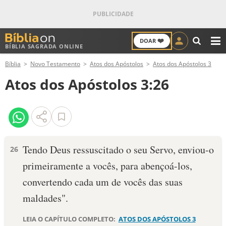
❤️
DOAR
BÍBLIA SAGRADA ONLINE
M
Bíblia
Novo Testamento
Atos dos Apóstolos
Atos dos Apóstolos 3
ANTIGO TESTAMENTO
Atos dos Apóstolos 3:26
NOVO TESTAMENTO
VERSÍCULOS
VERSÍCULO DO DIA
Tendo Deus ressuscitado o seu Servo, enviou-o
26
primeiramente a vocês, para abençoá-los,
PALAVRA DO DIA
convertendo cada um de vocês das suas
SALMO DO DIA
maldades".
DEVOCIONAL DIÁRIO
LEIA O CAPÍTULO COMPLETO:
ATOS DOS APÓSTOLOS 3