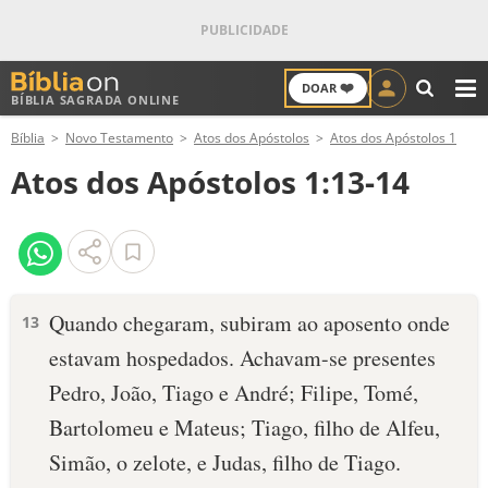
❤️
DOAR
BÍBLIA SAGRADA ONLINE
M
Bíblia
Novo Testamento
Atos dos Apóstolos
Atos dos Apóstolos 1
ANTIGO TESTAMENTO
Atos dos Apóstolos 1:13-14
NOVO TESTAMENTO
VERSÍCULOS
VERSÍCULO DO DIA
Quando chegaram, subiram ao aposento onde
13
estavam hospedados. Achavam-se presentes
PALAVRA DO DIA
Pedro, João, Tiago e André; Filipe, Tomé,
SALMO DO DIA
Bartolomeu e Mateus; Tiago, filho de Alfeu,
Simão, o zelote, e Judas, filho de Tiago.
DEVOCIONAL DIÁRIO