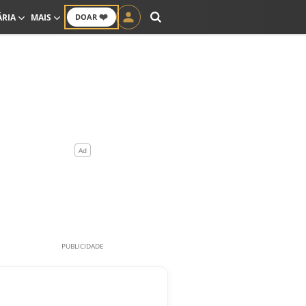
❤️
ÁRIA
MAIS
DOAR