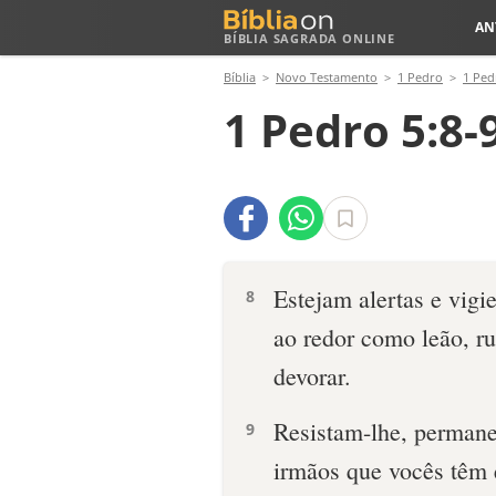
AN
BÍBLIA SAGRADA ONLINE
Bíblia
Novo Testamento
1 Pedro
1 Ped
1 Pedro 5:8-
Estejam alertas e vig
8
ao redor como leão, r
devorar.
Resistam-lhe, permane
9
irmãos que vocês têm