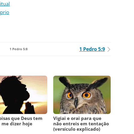
itual
prio
1 Pedro 5:9
1 Pedro 5:8
oisas que Deus tem
Vigiai e orai para que
 me dizer hoje
não entreis em tentação
(versículo explicado)