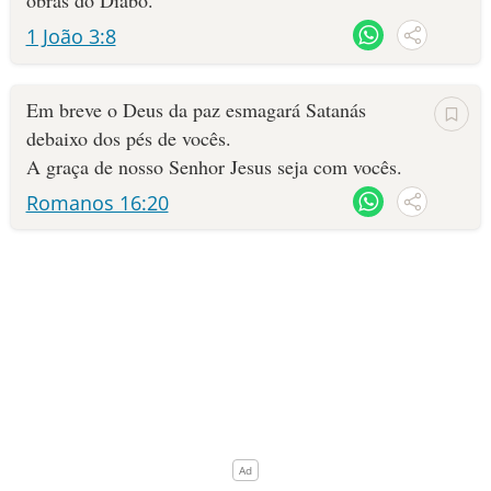
obras do Diabo.
1 João 3:8
10 MANDAMENTOS
ESTUDOS BÍBLICOS
Em breve o Deus da paz esmagará Satanás
debaixo dos pés de vocês.
ESBOÇOS DE PREGAÇÃO
A graça de nosso Senhor Jesus seja com vocês.
Romanos 16:20
TEMAS
PERGUNTE À BÍBLIA
IA
TERMO BÍBLICO
JOGOS
QUEM SOMOS
LOJA BÍBLIAON