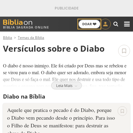
❤️
DOAR
BÍBLIA SAGRADA ONLINE
M
Bíblia
Temas da Bíblia
ANTIGO TESTAMENTO
Versículos sobre o Diabo
NOVO TESTAMENTO
O diabo é nosso inimigo. Ele foi criado por Deus mas se rebelou e
VERSÍCULOS
se virou para o mal. O diabo quer ser adorado, embora seja menor
que Deus e só faça o mal. Ele quer nos destruir e usa todo tipo de
VERSÍCULO DO DIA
mentira e engano para nos prender. Ele acusa, fere, traz tentação,
Leia Mais
finge ser bom, promete vantagens... mas no fim, ele destrói.
Diabo na Bíblia
PALAVRA DO DIA
Quando ressuscitou, Jesus venceu o diabo. Quem aceita Jesus como
Aquele que pratica o pecado é do Diabo, porque
seu salvador pode resistir ao diabo e viver livre de seu poder. O
SALMO DO DIA
o Diabo vem pecando desde o princípio. Para isso
diabo sabe disso e fica zangado e tenta nos destruir mas Jesus nos
protege. Jesus é mais forte que o diabo!
o Filho de Deus se manifestou: para destruir as
DEVOCIONAL DIÁRIO