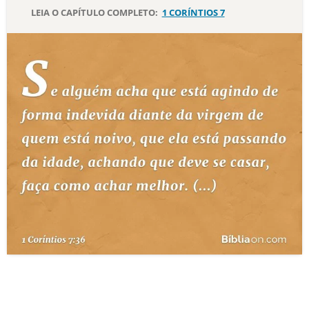
LEIA O CAPÍTULO COMPLETO:
1 CORÍNTIOS 7
10 MANDAMENTOS
ESTUDOS BÍBLICOS
ESBOÇOS DE PREGAÇÃO
TEMAS
PERGUNTE À BÍBLIA
IA
TERMO BÍBLICO
JOGOS
QUEM SOMOS
LOJA BÍBLIAON