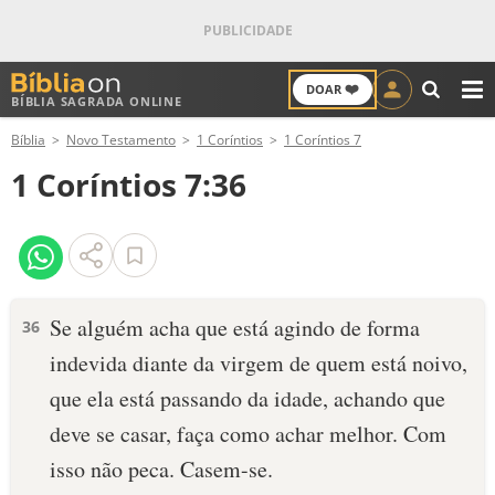
❤️
DOAR
BÍBLIA SAGRADA ONLINE
M
Bíblia
Novo Testamento
1 Coríntios
1 Coríntios 7
ANTIGO TESTAMENTO
1 Coríntios 7:36
NOVO TESTAMENTO
VERSÍCULOS
VERSÍCULO DO DIA
Se alguém acha que está agindo de forma
36
indevida diante da virgem de quem está noivo,
PALAVRA DO DIA
que ela está passando da idade, achando que
SALMO DO DIA
deve se casar, faça como achar melhor. Com
isso não peca. Casem-se.
DEVOCIONAL DIÁRIO