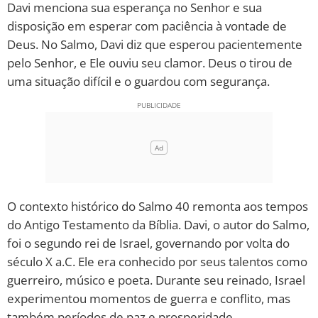
Davi menciona sua esperança no Senhor e sua
disposição em esperar com paciência à vontade de
10 MANDAMENTOS
Deus. No Salmo, Davi diz que esperou pacientemente
pelo Senhor, e Ele ouviu seu clamor. Deus o tirou de
ESTUDOS BÍBLICOS
uma situação difícil e o guardou com segurança.
ESBOÇOS DE PREGAÇÃO
TEMAS
PERGUNTE À BÍBLIA
IA
O contexto histórico do Salmo 40 remonta aos tempos
TERMO BÍBLICO
JOGOS
do Antigo Testamento da Bíblia. Davi, o autor do Salmo,
foi o segundo rei de Israel, governando por volta do
QUEM SOMOS
século X a.C. Ele era conhecido por seus talentos como
guerreiro, músico e poeta. Durante seu reinado, Israel
LOJA BÍBLIAON
experimentou momentos de guerra e conflito, mas
também períodos de paz e prosperidade.