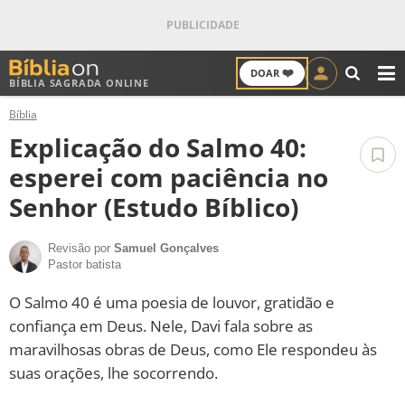
❤️
DOAR
BÍBLIA SAGRADA ONLINE
M
Bíblia
ANTIGO TESTAMENTO
Explicação do Salmo 40:
NOVO TESTAMENTO
esperei com paciência no
Senhor (Estudo Bíblico)
VERSÍCULOS
Revisão por
Samuel Gonçalves
VERSÍCULO DO DIA
Pastor batista
PALAVRA DO DIA
O Salmo 40 é uma poesia de louvor, gratidão e
confiança em Deus. Nele, Davi fala sobre as
SALMO DO DIA
maravilhosas obras de Deus, como Ele respondeu às
suas orações, lhe socorrendo.
DEVOCIONAL DIÁRIO