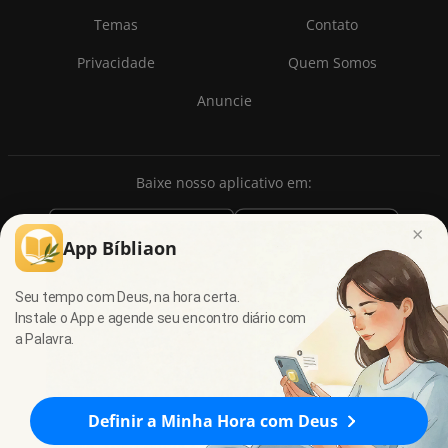
Temas
Contato
Privacidade
Quem Somos
Anuncie
Baixe nosso aplicativo em:
×
App Bíbliaon
Seu tempo com Deus, na hora certa.
Instale o App e agende seu encontro diário com
a Palavra.
© 2009 - 2026
7Graus
- Todos os direitos reservados.
Definir a Minha Hora com Deus
Provérbios 24