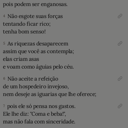
pois podem ser enganosas.
10 MANDAMENTOS
Não esgote suas forças
4
tentando ficar rico;
ESTUDOS BÍBLICOS
tenha bom senso!
ESBOÇOS DE PREGAÇÃO
As riquezas desaparecem
5
assim que você as contempla;
TEMAS
elas criam asas
e voam como águias pelo céu.
PERGUNTE À BÍBLIA
IA
Não aceite a refeição
6
TERMO BÍBLICO
JOGOS
de um hospedeiro invejoso,
nem deseje as iguarias que lhe oferece;
QUEM SOMOS
pois ele só pensa nos gastos.
7
LOJA BÍBLIAON
Ele lhe diz: "Coma e beba!",
mas não fala com sinceridade.