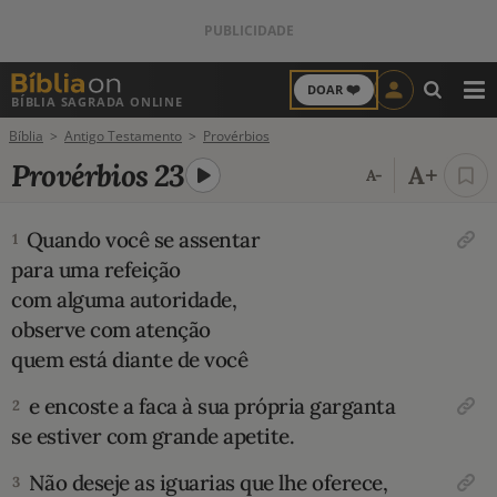
❤️
DOAR
BÍBLIA SAGRADA ONLINE
M
Bíblia
Antigo Testamento
Provérbios
ANTIGO TESTAMENTO
Provérbios 23
A+
A-
NOVO TESTAMENTO
Quando você se assentar
1
VERSÍCULOS
para uma refeição
com alguma autoridade,
VERSÍCULO DO DIA
observe com atenção
quem está diante de você
PALAVRA DO DIA
e encoste a faca à sua própria garganta
2
SALMO DO DIA
se estiver com grande apetite.
Não deseje as iguarias que lhe oferece,
DEVOCIONAL DIÁRIO
3