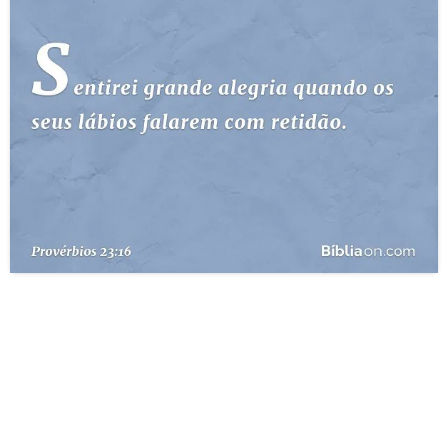
10 MANDAMENTOS
ESTUDOS BÍBLICOS
ESBOÇOS DE PREGAÇÃO
TEMAS
PERGUNTE À BÍBLIA
IA
TERMO BÍBLICO
JOGOS
QUEM SOMOS
LOJA BÍBLIAON