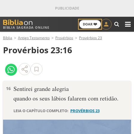
❤️
DOAR
BÍBLIA SAGRADA ONLINE
M
Bíblia
Antigo Testamento
Provérbios
Provérbios 23
ANTIGO TESTAMENTO
Provérbios 23:16
NOVO TESTAMENTO
VERSÍCULOS
VERSÍCULO DO DIA
Sentirei grande alegria
16
quando os seus lábios falarem com retidão.
PALAVRA DO DIA
LEIA O CAPÍTULO COMPLETO:
PROVÉRBIOS 23
SALMO DO DIA
DEVOCIONAL DIÁRIO