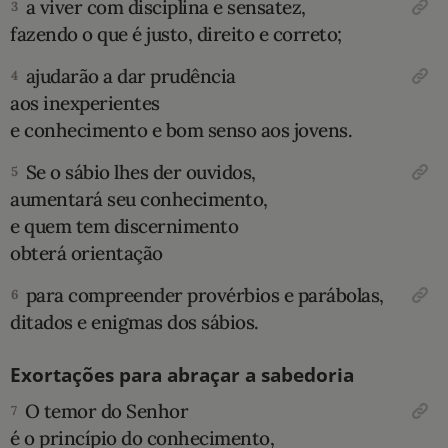
a viver com disciplina e sensatez,
3
fazendo o que é justo, direito e correto;
10 MANDAMENTOS
ajudarão a dar prudência
4
ESTUDOS BÍBLICOS
aos inexperientes
e conhecimento e bom senso aos jovens.
ESBOÇOS DE PREGAÇÃO
Se o sábio lhes der ouvidos,
5
TEMAS
aumentará seu conhecimento,
e quem tem discernimento
PERGUNTE À BÍBLIA
IA
obterá orientação
TERMO BÍBLICO
para compreender provérbios e parábolas,
6
JOGOS
ditados e enigmas dos sábios.
QUEM SOMOS
Exortações para abraçar a sabedoria
LOJA BÍBLIAON
O temor do Senhor
7
é o princípio do conhecimento,