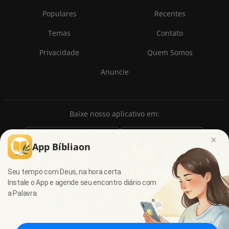
Populares
Recentes
Temas
Contato
Privacidade
Quem Somos
Anuncie
Baixe nosso aplicativo em:
×
App Bíbliaon
Seu tempo com Deus, na hora certa.
Instale o App e agende seu encontro diário com
a Palavra.
© 2009 - 2026
7Graus
- Todos os direitos reservados.