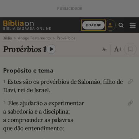
❤️
DOAR
BÍBLIA SAGRADA ONLINE
M
Bíblia
Antigo Testamento
Provérbios
ANTIGO TESTAMENTO
Provérbios 1
A+
A-
NOVO TESTAMENTO
Propósito e tema
VERSÍCULOS
Estes são os provérbios de Salomão, filho de
1
VERSÍCULO DO DIA
Davi, rei de Israel.
Eles ajudarão a experimentar
PALAVRA DO DIA
2
a sabedoria e a disciplina;
SALMO DO DIA
a compreender as palavras
que dão entendimento;
DEVOCIONAL DIÁRIO