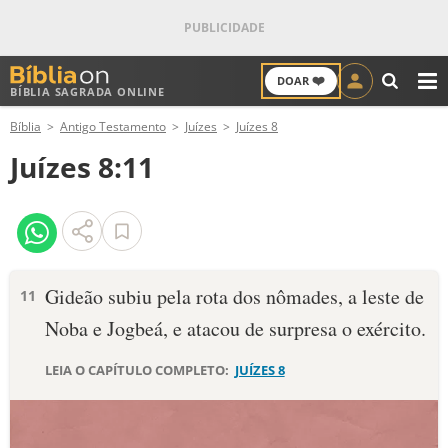
❤️
DOAR
BÍBLIA SAGRADA ONLINE
M
Bíblia
Antigo Testamento
Juízes
Juízes 8
ANTIGO TESTAMENTO
Juízes 8:11
NOVO TESTAMENTO
VERSÍCULOS
VERSÍCULO DO DIA
Gideão subiu pela rota dos nômades, a leste de
11
Noba e Jogbeá, e atacou de surpresa o exército.
PALAVRA DO DIA
LEIA O CAPÍTULO COMPLETO:
JUÍZES 8
SALMO DO DIA
DEVOCIONAL DIÁRIO