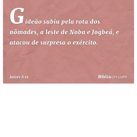
10 MANDAMENTOS
ESTUDOS BÍBLICOS
ESBOÇOS DE PREGAÇÃO
TEMAS
PERGUNTE À BÍBLIA
IA
TERMO BÍBLICO
JOGOS
QUEM SOMOS
LOJA BÍBLIAON