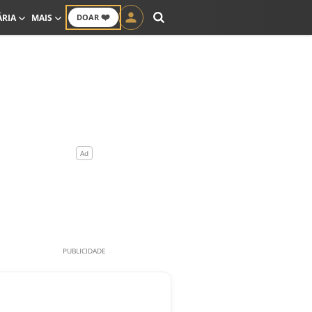
❤️
ÁRIA
MAIS
DOAR