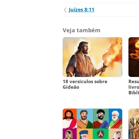
Juízes 8:11
Veja também
18 versículos sobre
Res
Gideão
livr
Bíbl