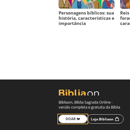
Personagens bíblicos: sua
Reis
história, características e
fora
importância
cara
Bíbliaon, Bíblia Sagrada Online -
versão completa e gratuita da Bíblia
DOAR ❤️
Loja Bíbliaon