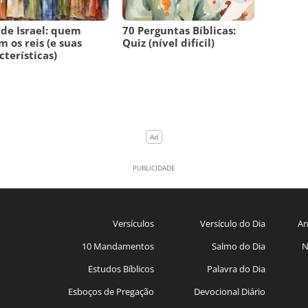
 de Israel: quem
70 Perguntas Bíblicas:
m os reis (e suas
Quiz (nível difícil)
cterísticas)
Versículos
Versículo do Dia
An
10 Mandamentos
Salmo do Dia
N
Estudos Bíblicos
Palavra do Dia
Esboços de Pregação
Devocional Diário