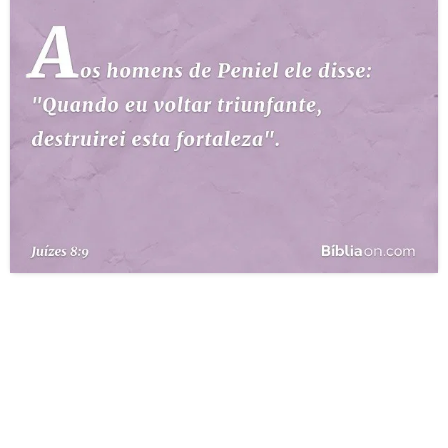
10 MANDAMENTOS
ESTUDOS BÍBLICOS
ESBOÇOS DE PREGAÇÃO
TEMAS
PERGUNTE À BÍBLIA
IA
TERMO BÍBLICO
JOGOS
QUEM SOMOS
LOJA BÍBLIAON