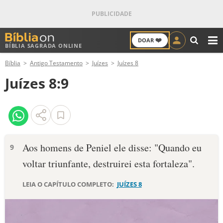
❤️
DOAR
BÍBLIA SAGRADA ONLINE
M
Bíblia
Antigo Testamento
Juízes
Juízes 8
ANTIGO TESTAMENTO
Juízes 8:9
NOVO TESTAMENTO
VERSÍCULOS
VERSÍCULO DO DIA
Aos homens de Peniel ele disse: "Quando eu
9
voltar triunfante, destruirei esta fortaleza".
PALAVRA DO DIA
LEIA O CAPÍTULO COMPLETO:
JUÍZES 8
SALMO DO DIA
DEVOCIONAL DIÁRIO