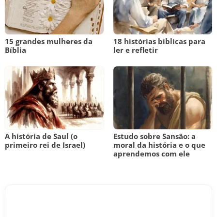
15 grandes mulheres da
18 histórias bíblicas para
Bíblia
ler e refletir
A história de Saul (o
Estudo sobre Sansão: a
primeiro rei de Israel)
moral da história e o que
aprendemos com ele