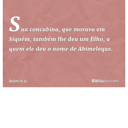
10 MANDAMENTOS
ESTUDOS BÍBLICOS
ESBOÇOS DE PREGAÇÃO
TEMAS
PERGUNTE À BÍBLIA
IA
TERMO BÍBLICO
JOGOS
QUEM SOMOS
LOJA BÍBLIAON