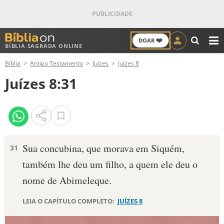
❤️
DOAR
BÍBLIA SAGRADA ONLINE
M
Bíblia
Antigo Testamento
Juízes
Juízes 8
ANTIGO TESTAMENTO
Juízes 8:31
NOVO TESTAMENTO
VERSÍCULOS
VERSÍCULO DO DIA
Sua concubina, que morava em Siquém,
31
também lhe deu um filho, a quem ele deu o
PALAVRA DO DIA
nome de Abimeleque.
SALMO DO DIA
LEIA O CAPÍTULO COMPLETO:
JUÍZES 8
DEVOCIONAL DIÁRIO