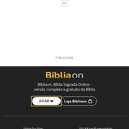
Bíbliaon, Bíblia Sagrada Online -
versão completa e gratuita da Bíblia
DOAR ❤️
Loja Bíbliaon
Versículos
10 Mandamentos