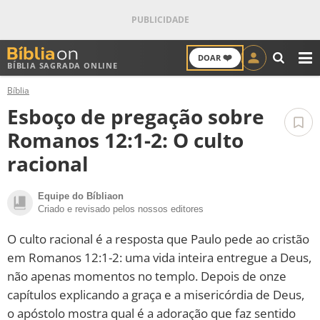
❤️
DOAR
BÍBLIA SAGRADA ONLINE
M
Bíblia
ANTIGO TESTAMENTO
Esboço de pregação sobre
NOVO TESTAMENTO
Romanos 12:1-2: O culto
racional
VERSÍCULOS
Equipe do Bíbliaon
VERSÍCULO DO DIA
Criado e revisado pelos nossos editores
PALAVRA DO DIA
O culto racional é a resposta que Paulo pede ao cristão
em Romanos 12:1-2: uma vida inteira entregue a Deus,
SALMO DO DIA
não apenas momentos no templo. Depois de onze
capítulos explicando a graça e a misericórdia de Deus,
DEVOCIONAL DIÁRIO
o apóstolo mostra qual é a adoração que faz sentido