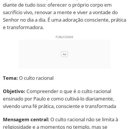
diante de tudo isso: oferecer o próprio corpo em
10 MANDAMENTOS
sacrifício vivo, renovar a mente e viver a vontade do
Senhor no dia a dia. É uma adoração consciente, prática
ESTUDOS BÍBLICOS
e transformadora.
ESBOÇOS DE PREGAÇÃO
TEMAS
PERGUNTE À BÍBLIA
IA
Tema:
O culto racional
TERMO BÍBLICO
JOGOS
Objetivo:
Compreender o que é o culto racional
ensinado por Paulo e como cultivá-lo diariamente,
QUEM SOMOS
vivendo uma fé prática, consciente e transformada
LOJA BÍBLIAON
Mensagem central:
O culto racional não se limita à
religiosidade e a momentos no templo, mas se