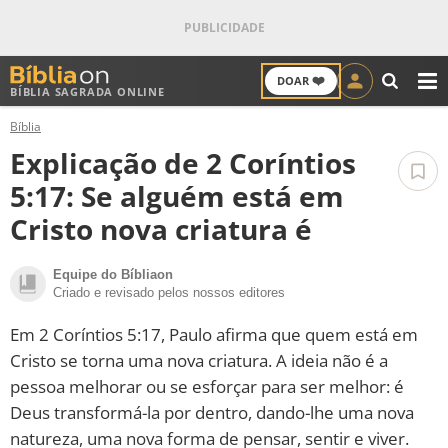
❤️
DOAR
BÍBLIA SAGRADA ONLINE
M
Bíblia
ANTIGO TESTAMENTO
Explicação de 2 Coríntios
NOVO TESTAMENTO
5:17: Se alguém está em
Cristo nova criatura é
VERSÍCULOS
Equipe do Bíbliaon
VERSÍCULO DO DIA
Criado e revisado pelos nossos editores
PALAVRA DO DIA
Em 2 Coríntios 5:17, Paulo afirma que quem está em
Cristo se torna uma nova criatura. A ideia não é a
SALMO DO DIA
pessoa melhorar ou se esforçar para ser melhor: é
Deus transformá-la por dentro, dando-lhe uma nova
DEVOCIONAL DIÁRIO
natureza, uma nova forma de pensar, sentir e viver.