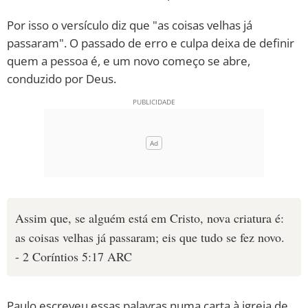
Por isso o versículo diz que "as coisas velhas já
10 MANDAMENTOS
passaram". O passado de erro e culpa deixa de definir
quem a pessoa é, e um novo começo se abre,
ESTUDOS BÍBLICOS
conduzido por Deus.
ESBOÇOS DE PREGAÇÃO
TEMAS
PERGUNTE À BÍBLIA
IA
TERMO BÍBLICO
JOGOS
Assim que, se alguém está em Cristo, nova criatura é:
QUEM SOMOS
as coisas velhas já passaram; eis que tudo se fez novo.
- 2 Coríntios 5:17 ARC
LOJA BÍBLIAON
Paulo escreveu essas palavras numa carta à igreja de