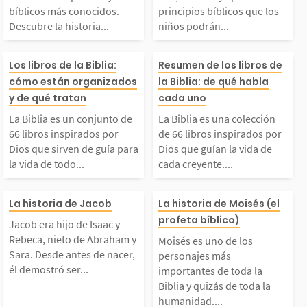
sonajes bíblicos más c
prender princip
bíblicos más conocidos.
principios bíblicos que los
Descubre la historia...
niños podrán...
onocidos. Descubre la
licos que los ni
La Biblia es un conjun
La Biblia es un
istoria de ellos, quié
drán aplicar en
Los libros de la Biblia:
Resumen de los libros de
cómo están organizados
la Biblia: de qué habla
o de 66 libros inspira
ción de 66 libro
y de qué tratan
cada uno
es fueron y por qué s
rio vivir. 1. La 
La Biblia es un conjunto de
La Biblia es una colección
dos por Dios que sirve
rados por Dios
n importantes en la...
n 2. Adán y Eva.
66 libros inspirados por
de 66 libros inspirados por
Dios que sirven de guía para
Dios que guían la vida de
la vida de todo...
cada creyente....
 de guía para la vida
ían la vida de c
Jacob era hijo de Isaa
Moisés es uno d
de todo creyente. Esos
eyente. Estos li
La historia de Jacob
La historia de Moisés (el
profeta bíblico)
Jacob era hijo de Isaac y
 y Rebeca, nieto de A
ersonajes más 
ibros fueron escritos
eron escritos p
Rebeca, nieto de Abraham y
Moisés es uno de los
Sara. Desde antes de nacer,
personajes más
él demostró ser...
braham y Sara. Desde
antes de toda la
importantes de toda la
por más de 40 person
de 40 personas 
Biblia y quizás de toda la
humanidad....