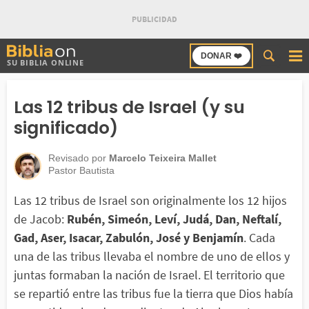
Buscar
DONAR ❤️
SU BIBLIA ONLINE
en
Bibliaon
Las 12 tribus de Israel (y su
significado)
Revisado por
Marcelo Teixeira Mallet
Pastor Bautista
Las 12 tribus de Israel son originalmente los 12 hijos
de Jacob:
Rubén, Simeón, Leví, Judá, Dan, Neftalí,
Gad, Aser, Isacar, Zabulón, José y Benjamín
. Cada
una de las tribus llevaba el nombre de uno de ellos y
juntas formaban la nación de Israel. El territorio que
se repartió entre las tribus fue la tierra que Dios había