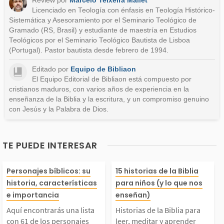
Review por
Marcelo Teixeira Mallet
Otro
Licenciado en Teología con énfasis en Teología Histórico-
Sistemática y Asesoramiento por el Seminario Teológico de
Gramado (RS, Brasil) y estudiante de maestría en Estudios
Teológicos por el Seminario Teológico Bautista de Lisboa
(Portugal). Pastor bautista desde febrero de 1994.
Editado por
Equipo de Bibliaon
El Equipo Editorial de Bibliaon está compuesto por
cristianos maduros, con varios años de experiencia en la
enseñanza de la Biblia y la escritura, y un compromiso genuino
con Jesús y la Palabra de Dios.
TE PUEDE INTERESAR
Aquí encontrarás una
Historias de la 
Personajes bíblicos: su
15 historias de la Biblia
historia, características
para niños (y lo que nos
ista con 61 de los per
para leer, medit
e importancia
enseñan)
Aquí encontrarás una lista
Historias de la Biblia para
con 61 de los personajes
leer, meditar y aprender