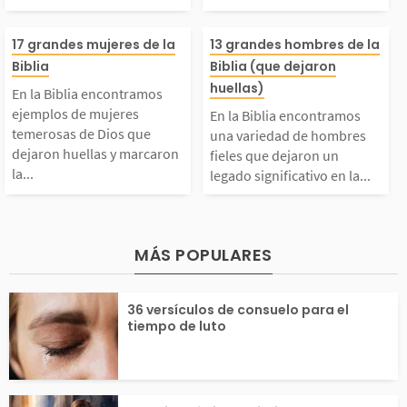
ntes de nacer, él dem
a y quizás de to
s...
n...
En la Biblia encontra
En la Biblia en
stró ser de naturalez
umanidad. Dios 
17 grandes mujeres de la
13 grandes hombres de la
Biblia
Biblia (que dejaron
mos ejemplos de muje
mos una varied
huellas)
 intrépida y decidid
a Moisés como l
En la Biblia encontramos
ejemplos de mujeres
En la Biblia encontramos
res temerosas de Dios
hombres fieles 
temerosas de Dios que
una variedad de hombres
, sosteniendo el calc
ara liberar al p
dejaron huellas y marcaron
fieles que dejaron un
la...
legado significativo en la...
que dejaron huellas y
aron un legado 
ñar...
o...
marcaron la diferenci
cativo en la his
MÁS POPULARES
a en su momento. Ella
Muchos de ellos
36 versículos de consuelo para el
s actuaron conforme a
n personajes no
tiempo de luto
 corazón...
por su...