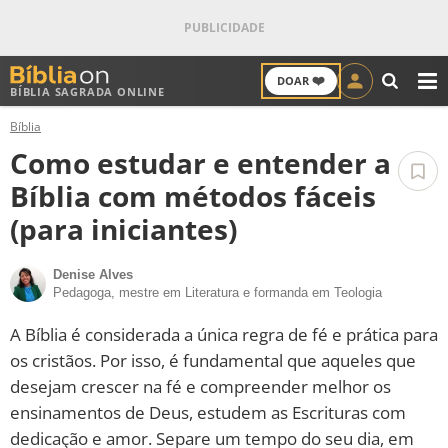
❤️
DOAR
BÍBLIA SAGRADA ONLINE
M
Bíblia
ANTIGO TESTAMENTO
Como estudar e entender a
NOVO TESTAMENTO
Bíblia com métodos fáceis
(para iniciantes)
VERSÍCULOS
Denise Alves
VERSÍCULO DO DIA
Pedagoga, mestre em Literatura e formanda em Teologia
PALAVRA DO DIA
A Bíblia é considerada a única regra de fé e prática para
os cristãos. Por isso, é fundamental que aqueles que
SALMO DO DIA
desejam crescer na fé e compreender melhor os
ensinamentos de Deus, estudem as Escrituras com
DEVOCIONAL DIÁRIO
dedicação e amor. Separe um tempo do seu dia, em