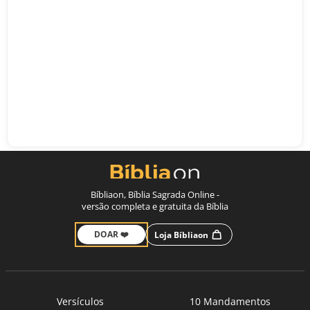
Bíbliaon, Bíblia Sagrada Online -
versão completa e gratuita da Bíblia
DOAR ❤️
Loja Bíbliaon
Versículos
10 Mandamentos