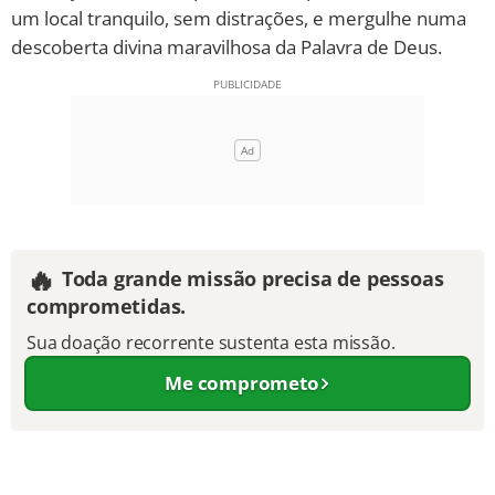
um local tranquilo, sem distrações, e mergulhe numa
10 MANDAMENTOS
descoberta divina maravilhosa da Palavra de Deus.
ESTUDOS BÍBLICOS
ESBOÇOS DE PREGAÇÃO
TEMAS
PERGUNTE À BÍBLIA
🔥
IA
Toda grande missão precisa de pessoas
comprometidas.
TERMO BÍBLICO
JOGOS
Sua doação recorrente sustenta esta missão.
QUEM SOMOS
Me comprometo
LOJA BÍBLIAON