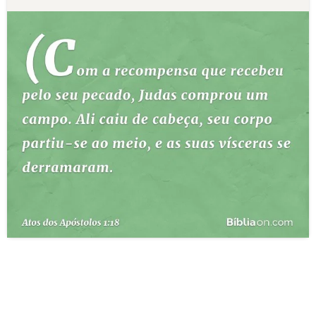
10 MANDAMENTOS
ESTUDOS BÍBLICOS
ESBOÇOS DE PREGAÇÃO
TEMAS
PERGUNTE À BÍBLIA
IA
TERMO BÍBLICO
JOGOS
QUEM SOMOS
LOJA BÍBLIAON