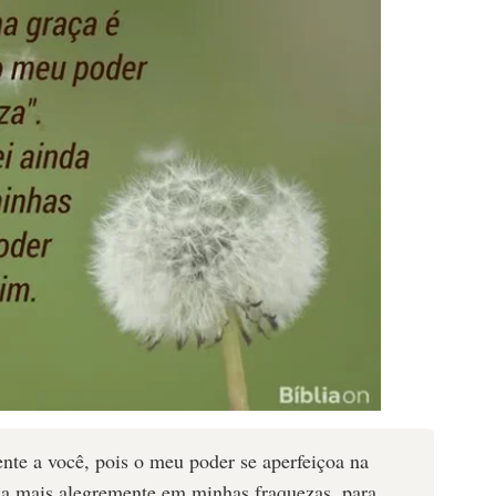
ente a você, pois o meu poder se aperfeiçoa na
nda mais alegremente em minhas fraquezas, para