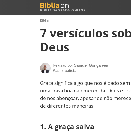
BÍBLIA SAGRADA ONLINE
Bíblia
7 versículos so
Deus
Revisão por
Samuel Gonçalves
Pastor batista
Graça significa algo que nos é dado se
uma coisa boa não merecida. Deus é che
de nos abençoar, apesar de não merece
de diferentes maneiras.
1. A graça salva