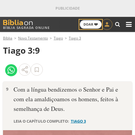
❤️
DOAR
BÍBLIA SAGRADA ONLINE
M
Bíblia
Novo Testamento
Tiago
Tiago 3
ANTIGO TESTAMENTO
Tiago 3:9
NOVO TESTAMENTO
VERSÍCULOS
VERSÍCULO DO DIA
Com a língua bendizemos o Senhor e Pai e
9
com ela amaldiçoamos os homens, feitos à
PALAVRA DO DIA
semelhança de Deus.
SALMO DO DIA
LEIA O CAPÍTULO COMPLETO:
TIAGO 3
DEVOCIONAL DIÁRIO