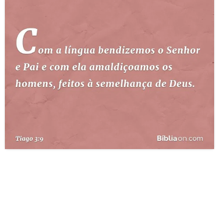
10 MANDAMENTOS
ESTUDOS BÍBLICOS
ESBOÇOS DE PREGAÇÃO
TEMAS
PERGUNTE À BÍBLIA
IA
TERMO BÍBLICO
JOGOS
QUEM SOMOS
LOJA BÍBLIAON