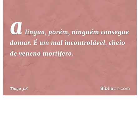
10 MANDAMENTOS
ESTUDOS BÍBLICOS
ESBOÇOS DE PREGAÇÃO
TEMAS
PERGUNTE À BÍBLIA
IA
TERMO BÍBLICO
JOGOS
QUEM SOMOS
LOJA BÍBLIAON