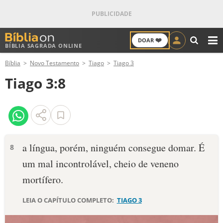
❤️
DOAR
BÍBLIA SAGRADA ONLINE
M
Bíblia
Novo Testamento
Tiago
Tiago 3
ANTIGO TESTAMENTO
Tiago 3:8
NOVO TESTAMENTO
VERSÍCULOS
VERSÍCULO DO DIA
a língua, porém, ninguém consegue domar. É
8
um mal incontrolável, cheio de veneno
PALAVRA DO DIA
mortífero.
SALMO DO DIA
LEIA O CAPÍTULO COMPLETO:
TIAGO 3
DEVOCIONAL DIÁRIO