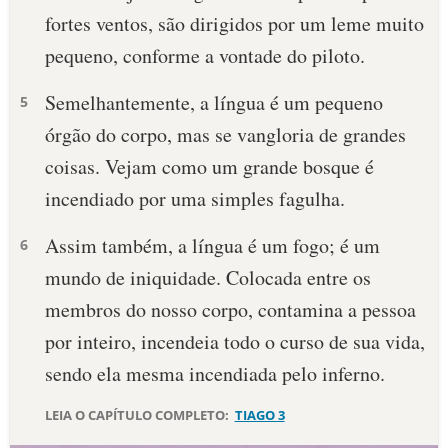
fortes ventos, são dirigidos por um leme muito
10 MANDAMENTOS
pequeno, conforme a vontade do piloto.
ESTUDOS BÍBLICOS
Semelhantemente, a língua é um pequeno
5
órgão do corpo, mas se vangloria de grandes
ESBOÇOS DE PREGAÇÃO
coisas. Vejam como um grande bosque é
TEMAS
incendiado por uma simples fagulha.
PERGUNTE À BÍBLIA
Assim também, a língua é um fogo; é um
6
IA
mundo de iniquidade. Colocada entre os
TERMO BÍBLICO
JOGOS
membros do nosso corpo, contamina a pessoa
por inteiro, incendeia todo o curso de sua vida,
QUEM SOMOS
sendo ela mesma incendiada pelo inferno.
LOJA BÍBLIAON
LEIA O CAPÍTULO COMPLETO:
TIAGO 3