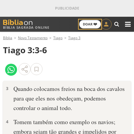
❤️
DOAR
BÍBLIA SAGRADA ONLINE
M
Bíblia
Novo Testamento
Tiago
Tiago 3
ANTIGO TESTAMENTO
Tiago 3:3-6
NOVO TESTAMENTO
VERSÍCULOS
VERSÍCULO DO DIA
Quando colocamos freios na boca dos cavalos
3
para que eles nos obedeçam, podemos
PALAVRA DO DIA
controlar o animal todo.
SALMO DO DIA
Tomem também como exemplo os navios;
4
DEVOCIONAL DIÁRIO
embora sejam tão grandes e impelidos por